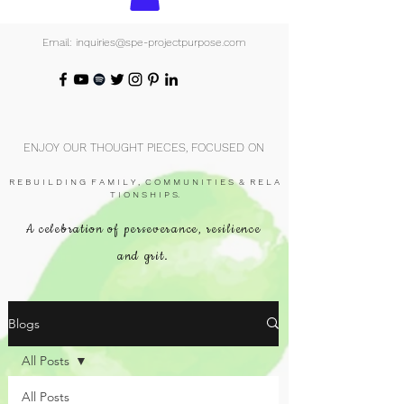
Email: inquiries@spe-projectpurpose.com
ENJOY OUR THOUGHT PIECES, FOCUSED ON
R E B U I L D I N G F A M I L Y , C O M M U N I T I E S & R E L A
T I O N S H I P S.
A celebration of perseverance, resilience
and grit.
Blogs
All Posts
All Posts