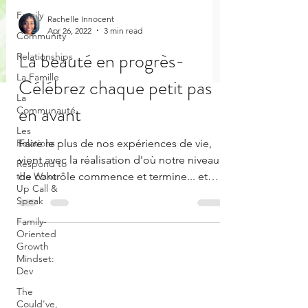
Family
Rachelle Innocent
Apr 26, 2022
3 min read
Community
La beauté en progrès-
Relationships
La Famille
Célébrez chaque petit pas
La
en avant
Communauté
Les
Relations
Faire le plus de nos expériences de vie,
vient avec la réalisation d'où notre niveau
Respond to
the Wake
de contrôle commence et termine... et
Up Call &
d'être en accord
Speak
Family-
Oriented
Growth
Mindset:
Dev
The
Could've,