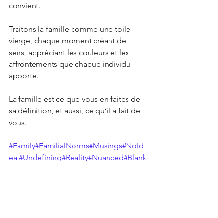
convient.
Traitons la famille comme une toile 
vierge, chaque moment créant de 
sens, appréciant les couleurs et les 
affrontements que chaque individu 
apporte.
La famille est ce que vous en faites de 
sa définition, et aussi, ce qu’il a fait de 
vous.
#Family
#FamilialNorms
#Musings
#NoId
eal
#Undefining
#Reality
#Nuanced
#Blank
Canvas
#Choice
#EmbraceIndividuality
#S
elfCounts
#CelebrateUniqueness