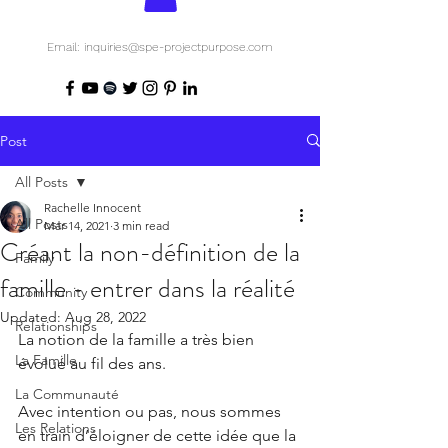
Email: inquiries@spe-projectpurpose.com
Post
All Posts
Rachelle Innocent
All Posts
Mar 14, 2021
3 min read
Créant la non-définition de la
Family
famille - entrer dans la réalité
Community
Updated:
Aug 28, 2022
Relationships
La notion de la famille a très bien 
La Famille
évolué au fil des ans.
La Communauté
Avec intention ou pas, nous sommes 
Les Relations
en train d’éloigner de cette idée que la 