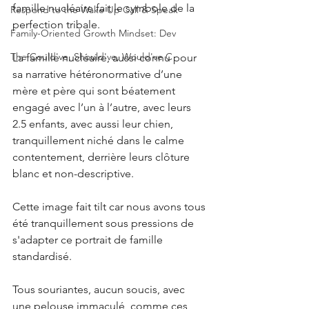
famille nucléaire fait le symbole de la 
Respond to the Wake Up Call & Speak
perfection tribale.
Family-Oriented Growth Mindset: Dev
The Could've, Should've, Would've C
La famille nucléaire, aussi connu pour 
sa narrative hétéronormative d’une 
mère et père qui sont béatement 
engagé avec l’un à l’autre, avec leurs 
2.5 enfants, avec aussi leur chien, 
tranquillement niché dans le calme 
contentement, derrière leurs clôture 
blanc et non-descriptive.
Cette image fait tilt car nous avons tous 
été tranquillement sous pressions de 
s'adapter ce portrait de famille 
standardisé.
Tous souriantes, aucun soucis, avec 
une pelouse immaculé, comme ces 