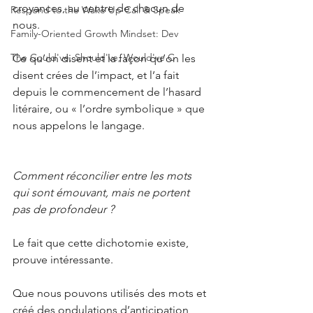
croyances, au centre de chacun de 
Respond to the Wake Up Call & Speak
nous.
Family-Oriented Growth Mindset: Dev
The Could've, Should've, Would've C
Ce qu’on disent et la façon qu’on les 
disent crées de l’impact, et l’a fait 
depuis le commencement de l’hasard 
litéraire, ou « l’ordre symbolique » que 
nous appelons le langage.
Comment réconcilier entre les mots 
qui sont émouvant, mais ne portent 
pas de profondeur ?
Le fait que cette dichotomie existe, 
prouve intéressante. 
Que nous pouvons utilisés des mots et 
créé des ondulations d’anticipation, 