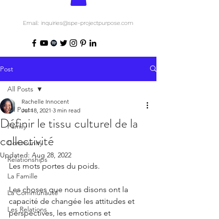
Email: inquiries@spe-projectpurpose.com
Post
All Posts
Rachelle Innocent
All Posts
Jul 18, 2021
3 min read
Définir le tissu culturel de la
Family
collectivité
Community
Updated:
Aug 28, 2022
Relationships
Les mots portes du poids.
La Famille
Les choses que nous disons ont la 
La Communauté
capacité de changée les attitudes et 
Les Relations
perspectives, les emotions et 