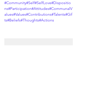
#Community
#Self
#SelfLove
#Dispositio
ns
#Participation
#Attitudes
#CommunalV
alues
#Values
#Contributions
#Talents
#Gif
ts
#Beliefs
#Thoughts
#Actions
Les communautés sont bâti et détruit à cause des mots que nous choisissons à utiliser.
Des attitudes et valeurs qui nourrisse la communauté
contre les attitudes et valeurs qui risquent de détruire la communauté.
sont toujours ce qui nous avons besoins pour soutenir nos communautés.