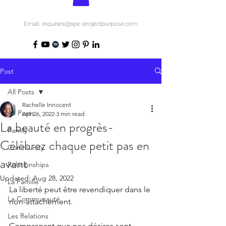
Email: inquiries@spe-projectpurpose.com
Post
All Posts
Rachelle Innocent
All Posts
Apr 26, 2022
3 min read
La beauté en progrès-
Family
Célébrez chaque petit pas en
Community
avant
Relationships
Updated:
Aug 28, 2022
La Famille
La liberté peut être revendiquer dans le 
La Communauté
non-attachement.
Les Relations
Comprenant que nos désires sont 