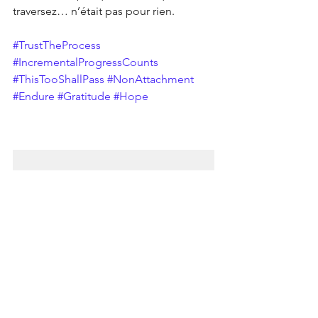
traversez… n’était pas pour rien.
#TrustTheProcess
#IncrementalProgressCounts
#ThisTooShallPass
#NonAttachment
#Endure
#Gratitude
#Hope
La beauté en progrès- Célébrez chaque petit pas en avant
La liberté peut être revendiquer dans le non-attachement.
les choses vont allez comme ils vont allez.