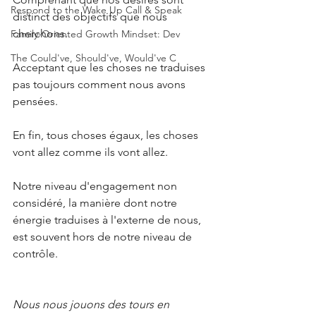
Respond to the Wake Up Call & Speak
distinct des objectifs que nous 
cherchons.
Family-Oriented Growth Mindset: Dev
The Could've, Should've, Would've C
Acceptant que les choses ne traduises 
pas toujours comment nous avons 
pensées.
En fin, tous choses égaux, les choses 
vont allez comme ils vont allez.
Notre niveau d'engagement non 
considéré, la manière dont notre 
énergie traduises à l'externe de nous, 
est souvent hors de notre niveau de 
contrôle.
Nous nous jouons des tours en 