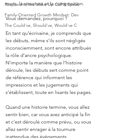
mots, la structure et la composition.
Respond to the Wake Up Call & Speak
Family-Oriented Growth Mindset: Dev
Vous demandez, pourquoi ?
The Could've, Should've, Would've C
En tant qu’écrivaine, je comprends que 
les débuts, même s’ils sont négligés 
inconsciemment, sont encore attribués 
la rôle d’ancre psychologique. 
N’importe la manière que l’histoire 
déroule, les débuts sert comme point 
de référence qui informent les 
impressions et les jugements qui 
s’établissent, toute en lisants les pages.
Quand une histoire termine, vous allez 
sentir bien, car vous avez anticipé la fin 
et c’est déroulé comme prévu, ou vous 
allez sentir enrager à la tournure 
inattendue des événements. 