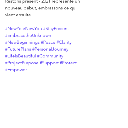
Restons présent - 2021 représente un 
nouveau début, embrassons ce qui 
vient ensuite.
#NewYearNewYou
#StayPresent
#EmbracetheUnknown
#NewBeginnings
#Peace
#Clarity
#FuturePlans
#PersonalJourney
#LifeIsBeautiful
#Community
#ProjectPurpose
#Support
#Protect
#Empower