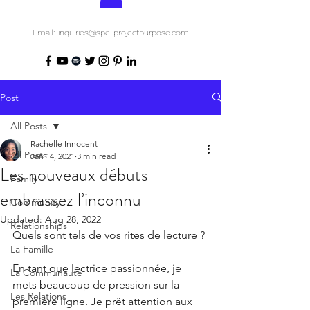
Email: inquiries@spe-projectpurpose.com
Post
All Posts
Rachelle Innocent
All Posts
Jan 14, 2021
3 min read
Les nouveaux débuts -
Family
embrassez l’inconnu
Community
Updated:
Aug 28, 2022
Relationships
Quels sont tels de vos rites de lecture ?
La Famille
En tant que lectrice passionnée, je 
La Communauté
mets beaucoup de pression sur la 
Les Relations
première ligne. Je prêt attention aux 