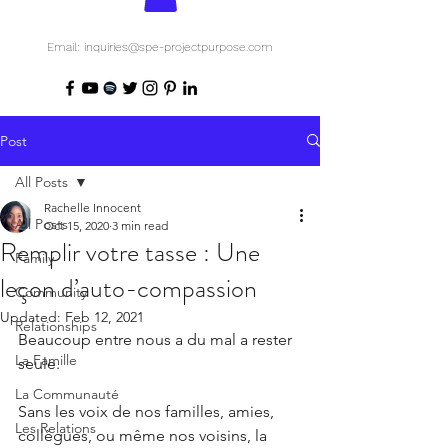
Email: inquiries@spe-projectpurpose.com
Post
All Posts
Rachelle Innocent
All Posts
Oct 15, 2020
3 min read
Remplir votre tasse : Une
Family
leçon d’auto-compassion
Community
Updated:
Feb 12, 2021
Relationships
Beaucoup entre nous a du mal a rester 
La Famille
seule.
La Communauté
Sans les voix de nos familles, amies, 
Les Relations
collègues, ou même nos voisins, la 