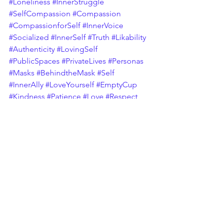
#Loneliness
#InnerStruggle
#SelfCompassion
#Compassion
#CompassionforSelf
#InnerVoice
#Socialized
#InnerSelf
#Truth
#Likability
#Authenticity
#LovingSelf
#PublicSpaces
#PrivateLives
#Personas
#Masks
#BehindtheMask
#Self
#InnerAlly
#LoveYourself
#EmptyCup
#Kindness
#Patience
#Love
#Respect
#Mindset
#Strong
#Strength
#InnerStrength
#Risk
#TaketheRisk
#Communities
#Support
#Protect
#Empower
#ProjectPurpose
#Meaning
#Life
#Autonomy
#SelfEfficacy
#Compassion
#SelfConcept
#ProtectYourLight
Les Relations