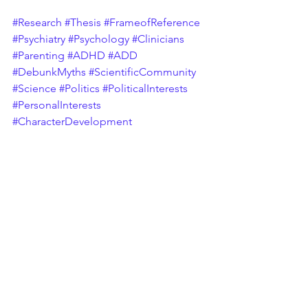
#Research
#Thesis
#FrameofReference
#Psychiatry
#Psychology
#Clinicians
#Parenting
#ADHD
#ADD
#DebunkMyths
#ScientificCommunity
#Science
#Politics
#PoliticalInterests
#PersonalInterests
#CharacterDevelopment
#MentalDevelopment
#AntiDrug
#BehavioralInterventions
#CBT
#Diagnoses
#Diagnosis
#Life
#Reflect
#Communities
#Support
#Protect
#Empower
#ProjectPurpose
#Meaning
#Life
#Autonomy
#SelfEfficacy
#Compassion
#SelfConcept
#ProtectYourLight