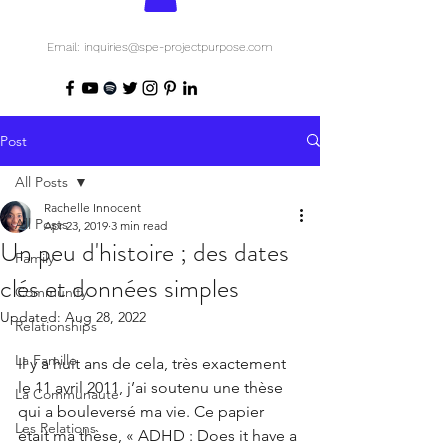
Email: inquiries@spe-projectpurpose.com
Post
All Posts
Rachelle Innocent
All Posts
Apr 23, 2019
3 min read
Un peu d'histoire ; des dates
Family
clés et données simples
Community
Updated:
Aug 28, 2022
Relationships
La Famille
Il y a huit ans de cela, très exactement 
le 11 avril 2011, j’ai soutenu une thèse 
La Communauté
qui a bouleversé ma vie. Ce papier 
Les Relations
était ma thèse, « ADHD : Does it have a 