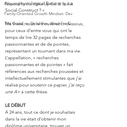
Neurophysiological Basis or is it a 
Respond to the Wake Up Call & Speak
Social Construct ? »
Family-Oriented Growth Mindset: Dev
The Could've, Should've, Would've C
Ma thése, vous le trouverez ci-dessous, 
pour ceux d’entre vous qui ont le 
temps de lire 32 pages de recherches 
passionnantes et de de pointes, 
représentant un tournant dans ma vie.
L’appellation, « recherches 
passionnantes et de pointes » fait 
références aux recherches poussées et 
intellectuellement stimulantes que j’ai 
réalisé pour soutenir ce papier, 
j’ai reçu 
une A+ 
à cette thèse. 
LE DÉBUT
À 24 ans, tout ce dont je souhaitais 
dans la vie était d’obtenir mon 
diplôme universitaire, trouver un 