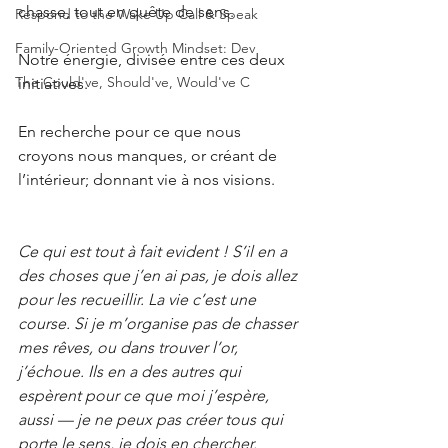
chasse, tout en quête de sens.
Respond to the Wake Up Call & Speak
Family-Oriented Growth Mindset: Dev
Notre énergie, divisée entre ces deux 
The Could've, Should've, Would've C
initiatives.
En recherche pour ce que nous 
croyons nous manques, or créant de 
l’intérieur; donnant vie à nos visions.
Ce qui est tout à fait evident ! S’il en a 
des choses que j’en ai pas, je dois allez 
pour les recueillir. La vie c’est une 
course. Si je m’organise pas de chasser 
mes rêves, ou dans trouver l’or, 
j’échoue. Ils en a des autres qui 
espèrent pour ce que moi j’espère, 
aussi — je ne peux pas créer tous qui 
porte le sens, je dois en chercher.