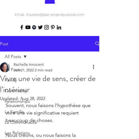
Email: inquiries@spe-projectpurpose.com
Post
All Posts
Rachelle Innocent
All Posts
Jun 21, 2022
2 min read
Vivre une vie de sens, créer de
Family
l’intérieur
Community
Updated:
Aug 28, 2022
Relationships
Souvent, nous faisons l’hypothèse que 
La Famille
vivre une vie significative requiert 
beaucoup de choses.
La Communauté
Les Relations
Nous créons, ou nous faisons la 