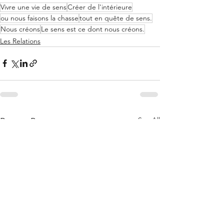
Vivre une vie de sens
Créer de l'intérieure
ou nous faisons la chasse
tout en quête de sens.
Nous créons
Le sens est ce dont nous créons.
Les Relations
See All
Recent Posts