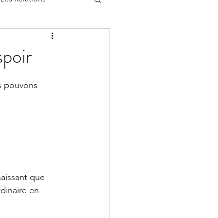
spoir
us pouvons 
naissant que 
dinaire en 