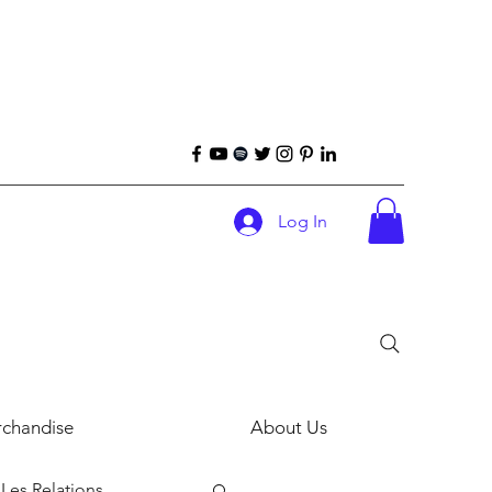
Log In
chandise
About Us
Les Relations