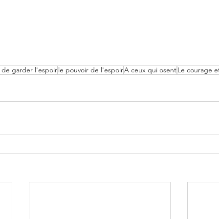
 de garder l'espoir
le pouvoir de l'espoir
A ceux qui osent
Le courage et