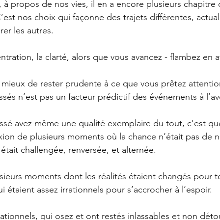
à propos de nos vies, il en a encore plusieurs chapitre 
C’est nos choix qui façonne des trajets différentes, actuali
r les autres.
tration, la clarté, alors que vous avancez - flambez en a
 mieux de rester prudente à ce que vous prêtez attent
sés n’est pas un facteur prédictif des événements à l’ave
assé avez même une qualité exemplaire du tout, c’est qu
xion de plusieurs moments où la chance n’était pas de no
était challengée, renversée, et alternée.
sieurs moments dont les réalités étaient changés pour to
 étaient assez irrationnels pour s’accrocher à l’espoir. 
tionnels, qui osez et ont restés inlassables et non déto