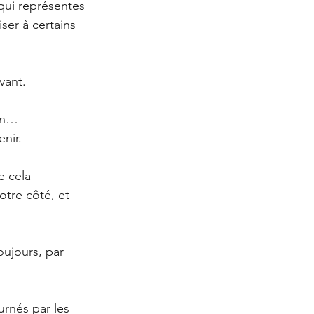
qui représentes 
ser à certains 
vant. 
ion…
nir.
e cela 
tre côté, et 
ujours, par 
urnés par les 