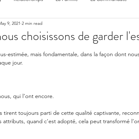
May 9, 2021
2 min read
 Speak
Family-Oriented Growth Mindset: Dev
ous choisissons de garder l'e
d've C
sous-estimée, mais fondamentale, dans la façon dont no
aque jour.
nous, qui l’ont encore.
 tirent toujours parti de cette qualité captivante, recon
s attributs, quand c'est adopté, cela peut transformé l’or