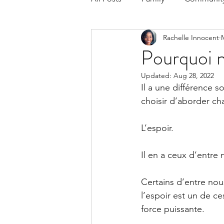
Rachelle Innocent
Respond to the Wake Up Call &
Pourquoi n
Updated:
Aug 28, 2022
The Could've, Should've, Woul
Il a une différence 
choisir d’aborder ch
L’espoir.
Il en a ceux d’entre 
Certains d’entre nous
l’espoir est un de ce
force puissante.