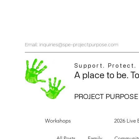
Email: inquiries@spe-projectpurpose.com
Support. Protect.
A place to be. T
PROJECT PURPOSE
Workshops
2026 Live 
All Posts
Family
Communit