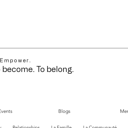
 Empower.
o become. To belong.
Events
Blogs
Mer
y
Relationships
La Famille
La Communauté