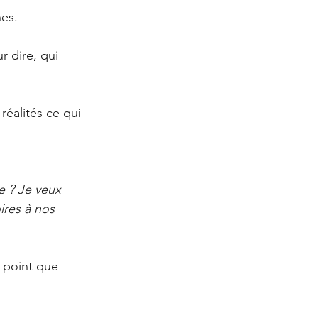
nes.
r dire, qui 
réalités ce qui 
e ? Je veux 
ires à nos 
l point que 