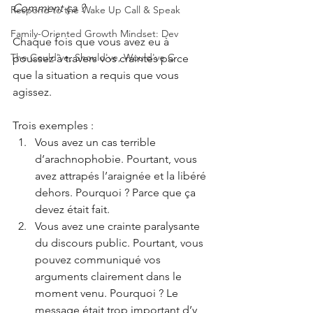
Comment ça ?
Respond to the Wake Up Call & Speak
Family-Oriented Growth Mindset: Dev
Chaque fois que vous avez eu à 
The Could've, Should've, Would've C
poussez à travers vos craintes parce 
que la situation a requis que vous 
agissez. 
Trois exemples :
Vous avez un cas terrible 
d’arachnophobie. Pourtant, vous 
avez attrapés l’araignée et la libéré 
dehors. Pourquoi ? Parce que ça 
devez était fait.
Vous avez une crainte paralysante 
du discours public. Pourtant, vous 
pouvez communiqué vos 
arguments clairement dans le 
moment venu. Pourquoi ? Le 
message était trop important d’y 