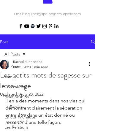
Email: inquiries@spe-projectpurpose.com
Post
All Posts
Rachelle Innocent
All Posts
Oct 1, 2020
3 min read
Les petits mots de sagesse sur
Family
le courage
Community
Updated:
Aug 28, 2022
Relationships
Il en a des moments dans nos vies qui 
La Famille
démontrent clairement la séparation 
entre 
être
 dans un état donné ou 
La Communauté
ressentir
 d’une telle façon. 
Les Relations