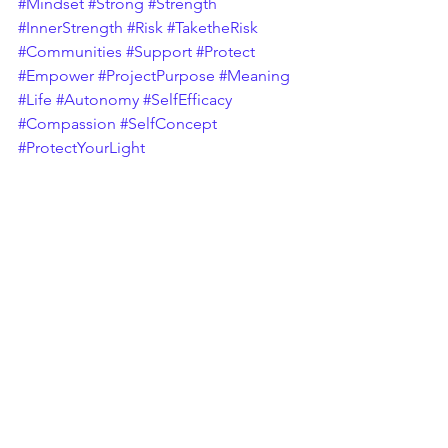
#Mindset
#Strong
#Strength
#InnerStrength
#Risk
#TaketheRisk
#Communities
#Support
#Protect
#Empower
#ProjectPurpose
#Meaning
#Life
#Autonomy
#SelfEfficacy
#Compassion
#SelfConcept
#ProtectYourLight
Les Relations