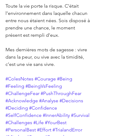
Toute la vie porte la risque. C’était 
l’environnement dans laquelle chacun 
entre nous étaient nées. Sois disposé à 
prendre une chance, le moment 
présent est rempli d’eux.
Mes dernières mots de sagesse : vivre 
dans la peur, ou vive avec la timidité, 
c’est une vie sans vivre.
#ColesNotes
#Courage
#Being
#Feeling
#BeingVsFeeling
#ChallengeFear
#PushThroughFear
#Acknowledge
#Analyse
#Decisions
#Deciding
#Confidence
#SelfConfidence
#InnerAbility
#Survival
#Challenges
#Life
#YourBest
#PersonalBest
#Effort
#TrialandError